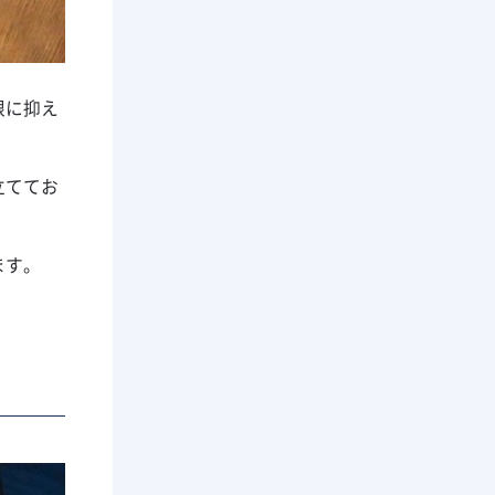
限に抑え
立ててお
ます。