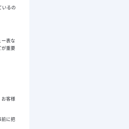
ているの
ュー表な
どが重要
、お客様
事前に把