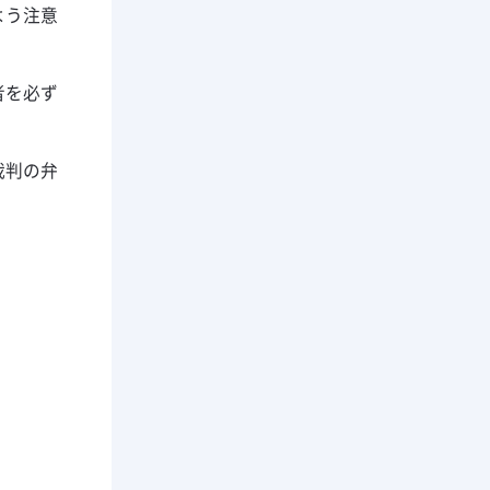
よう注意
者を必ず
裁判の弁