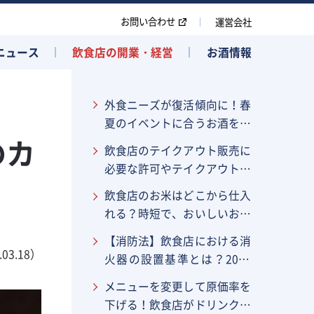
お問い合わせ
運営会社
ニュース
飲食店の開業・経営
お酒情報
外食ニーズが復活傾向に！春
夏のイベントに合うお酒を紹
のカ
介
飲食店のテイクアウト販売に
必要な許可やテイクアウト容
器を手間なく仕入れる方法を
飲食店のお米はどこから仕入
解説
れる？時短で、おいしいお米
を提供するノウハウを紹介
【消防法】飲食店における消
.03.18）
火器の設置基準とは？2019
年の法改正も解説
メニューを変更して原価率を
下げる！飲食店がドリンクメ