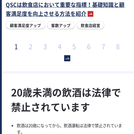
QSCは飲食店において重要な指標！基礎知識と顧
客満足度を向上させる方法を紹介
顧客満足度アップ
客数アップ
飲食店経営
1
2
3
4
5
6
7
8
>
20歳未満の飲酒は法律で
禁止されています
飲酒は20歳になってから。飲酒運転は法律で禁止されていま
す。