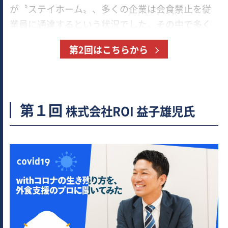
が〝ステイホーム〟、多くの企業は会食禁止を従
業員に通達するという状況でした。その中で多く
の飲食店が急遽テイクアウトやデリバリーといっ
第2回はこちらから
た新たな販売チャネルにチャレンジしました。そ
うした取り組みの成否に大きな影響を与えたのがS
NS発信などインターネット活用です。
第１回
株式会社ROI 益子雄児氏