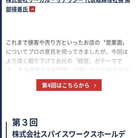
部得善氏
これまで接客や売り方といったお店の〝営業面〟
についてプロの意見を伺ってきましたが、今回は
より深く掘り下げて会社の〝経営〟がテーマで
す。 緊急事態宣言解除後、休業していた飲食店が
営業を再開しはじめました。とはいえ、利用する
第4回はこちらから
お客様の数は元に戻っているわけではありませ
ん。そのような状況の中、飲食店経営者は倒産危
機の重圧に耐えながら様変わりしてしまった社会
に適用しようともがいています。 そこで今回は労
第３回
務改善を柱にした外食コンサルティングで100社を
株式会社スパイスワークスホールデ
超える外食企業を支援している株式会社リーガ