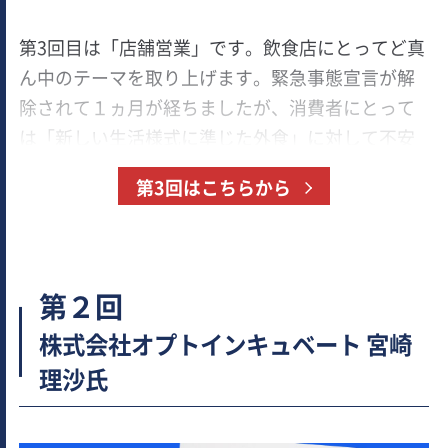
第3回目は「店舗営業」です。飲食店にとってど真
ん中のテーマを取り上げます。緊急事態宣言が解
除されて１ヵ月が経ちましたが、消費者にとって
は「新しい生活様式に準じた外食」に対して不安
が拭い切れないというのが実情です。 たとえ一度
第3回はこちらから
は来店してくれたとしても、店の新型コロナウイ
ルス対策に不安を感じさせてしまうと再来店の可
能性を失いかねません。お客様に感じていただく
「安心・安全」が様変わりした時代のオペレーシ
第２回
ョンを考えてみたいと思います。
株式会社オプトインキュベート 宮崎
理沙氏