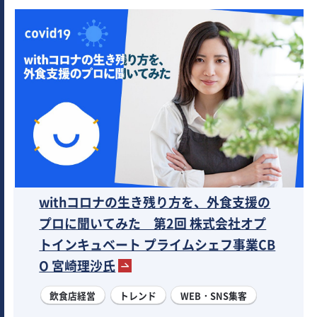
withコロナの生き残り方を、外食支援の
プロに聞いてみた 第2回 株式会社オプ
トインキュベート プライムシェフ事業CB
O 宮崎理沙氏
飲食店経営
トレンド
WEB・SNS集客