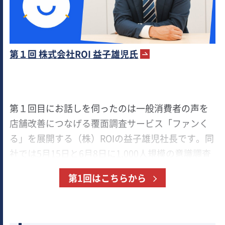
第１回 株式会社ROI 益子雄児氏
第１回目にお話しを伺ったのは一般消費者の声を
店舗改善につなげる覆面調査サービス「ファンく
る」を展開する（株）ROIの益子雄児社長です。同
社では5月15日と6月8日に1,000人規模の意識調査
を実施し、6月からは13のウイルス対策を調査項目
第1回はこちらから
に追加しています。120万人を超えるモニター会員
と1万店を超える調査実績から見たwithコロナ期の
顧客心理の今と対策について聞きました。