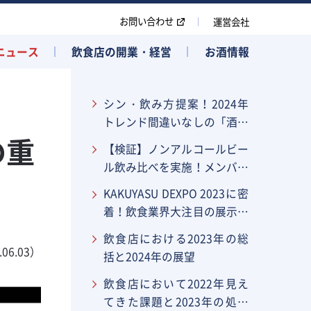
お問い合わせ
運営会社
ニュース
飲食店の開業・経営
お酒情報
シン・飲み方提案！2024年
トレンド間違いなしの「酒ハ
の重
イボール」とは？
【検証】ノンアルコールビー
ル飲み比べを実施！メンバー
はカクヤス営業60名
KAKUYASU DEXPO 2023に密
着！飲食業界大注目の展示会
が4年ぶりに復活！
飲食店における2023年の総
.06.03）
括と2024年の展望
飲食店において2022年見え
てきた課題と2023年の処方