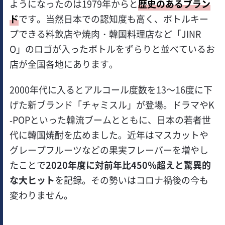
ようになったのは1979年からと
歴史のあるブラン
ド
です。当然日本での認知度も高く、ボトルキー
プできる料飲店や焼肉・韓国料理店など「JINR
O」のロゴが入ったボトルをずらりと並べているお
店が全国各地にあります。
2000年代に入るとアルコール度数を13～16度に下
げた新ブランド「チャミスル」が登場。ドラマやK
-POPといった韓流ブームとともに、日本の若者世
代に韓国焼酎を広めました。近年はマスカットや
グレープフルーツなどの果実フレーバーを増やし
たことで
2020年度に対前年比450％超えと驚異的
な大ヒット
を記録。その勢いはコロナ禍後の今も
変わりません。