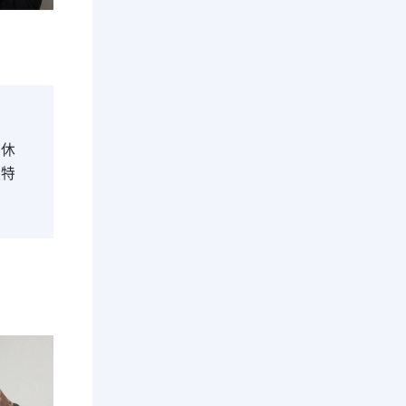
い
。休
【特