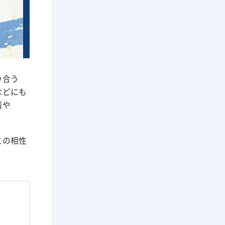
り合う
などにも
者や
との相性